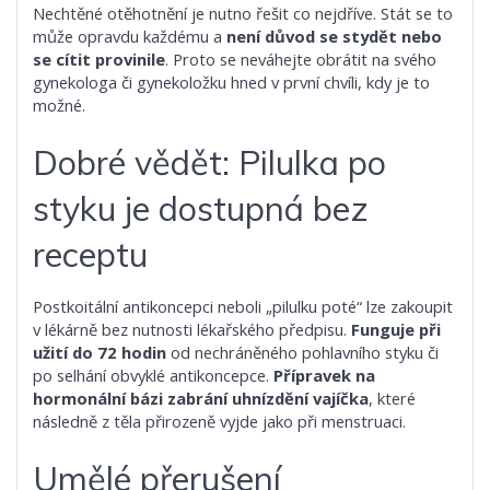
Nechtěné otěhotnění je nutno řešit co nejdříve. Stát se to
může opravdu každému a
není důvod se stydět nebo
se cítit provinile
. Proto se neváhejte obrátit na svého
gynekologa či gynekoložku hned v první chvíli, kdy je to
možné.
Dobré vědět: Pilulka po
styku je dostupná bez
receptu
Postkoitální antikoncepci neboli „pilulku poté“ lze zakoupit
v lékárně bez nutnosti lékařského předpisu.
Funguje při
užití do 72 hodin
od nechráněného pohlavního styku či
po selhání obvyklé antikoncepce.
Přípravek na
hormonální bázi zabrání uhnízdění vajíčka
, které
následně z těla přirozeně vyjde jako při menstruaci.
Umělé přerušení