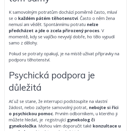
K samovolným potratům dochází poměrně často, mluví
se o
každém pátém těhotenství
. Často o něm žena
nemusí ani vědět. Spontánnímu potratu
nelze
předcházet a jde o zcela přirozený proces
. V
momentě, kdy se vajíčko nevyvíjí dobře, ho tělo vypudí
samo z dělohy.
Pokud se potraty opakují, je na místě užívat přípravky na
podporu těhotenství.
Psychická podpora je
důležitá
Ať už se stane, že interrupci podstoupíte na vlastní
žádost, nebo zažijete samovolný potrat,
nebojte si říci
o psychickou pomoc
. Prvním odborníkem, u kterého ji
můžete hledat, je registrující
gynekolog či
gynekoložka
. Mohou vám doporučit také
konzultace u