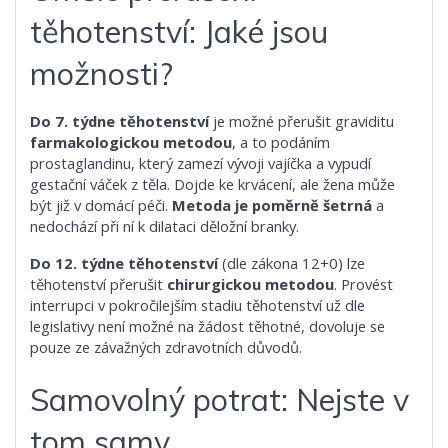
těhotenství: Jaké jsou
možnosti?
Do 7. týdne těhotenství
je možné přerušit graviditu
farmakologickou metodou
, a to podáním
prostaglandinu, který zamezí vývoji vajíčka a vypudí
gestační váček z těla. Dojde ke krvácení, ale žena může
být již v domácí péči.
Metoda je poměrně šetrná
a
nedochází při ní k dilataci děložní branky.
Do 12. týdne těhotenství
(dle zákona 12+0) lze
těhotenství přerušit
chirurgickou metodou
. Provést
interrupci v pokročilejším stadiu těhotenství už dle
legislativy není možné na žádost těhotné, dovoluje se
pouze ze závažných zdravotních důvodů.
Samovolný potrat: Nejste v
tom samy