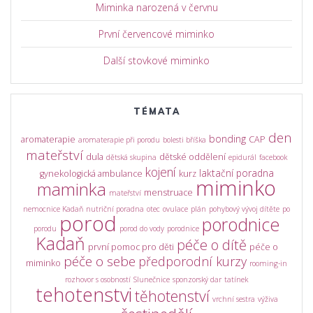
Miminka narozená v červnu
První červencové miminko
Další stovkové miminko
TÉMATA
den
bonding
aromaterapie
CAP
aromaterapie při porodu
bolesti bříška
mateřství
dula
dětské oddělení
dětská skupina
epidurál
facebook
kojení
laktační poradna
gynekologická ambulance
kurz
miminko
maminka
menstruace
mateřství
nemocnice Kadaň
nutriční poradna
otec
ovulace
plán
pohybový vývoj dítěte
po
porod
porodnice
porodu
porod do vody
porodnice
Kadaň
péče o dítě
první pomoc pro děti
péče o
péče o sebe
předporodní kurzy
miminko
rooming-in
rozhovor s osobností
Slunečnice
sponzorský dar
tatínek
tehotenstvi
těhotenství
vrchní sestra
výživa