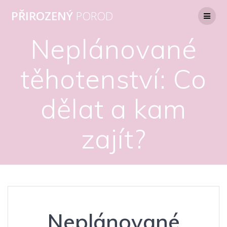
Přeskočit
PŘIROZENÝ
POROD
na
obsah
Neplánované
těhotenství: Co
dělat a kam
zajít?
Neplánované