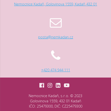
Nemocnice Kadaň, Golovinova 1559, Kadaň 432 01
posta@nemkadan.cz
+420 474 944 111
Nemocnice Kadaň, s.r.o. © 2023
Golovinova 1559, 432 01 Kadaň
IČO: 25479300, DIČ: CZ25479300