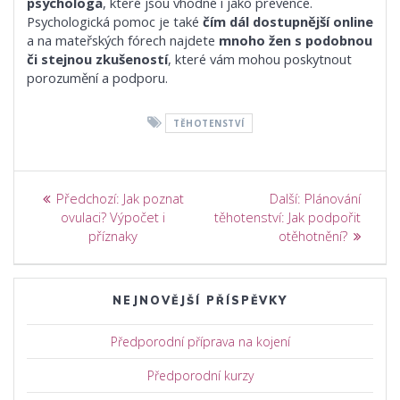
psychologa
, které jsou vhodné i jako prevence.
Psychologická pomoc je také
čím dál dostupnější online
a na mateřských fórech najdete
mnoho žen s podobnou
či stejnou zkušeností
, které vám mohou poskytnout
porozumění a podporu.
TĚHOTENSTVÍ
Navigace
Předchozí
Další
Předchozí:
Jak poznat
Další:
Plánování
příspěvek:
příspěvek:
pro
ovulaci? Výpočet i
těhotenství: Jak podpořit
příznaky
otěhotnění?
příspěvek
NEJNOVĚJŠÍ PŘÍSPĚVKY
Předporodní příprava na kojení
Předporodní kurzy