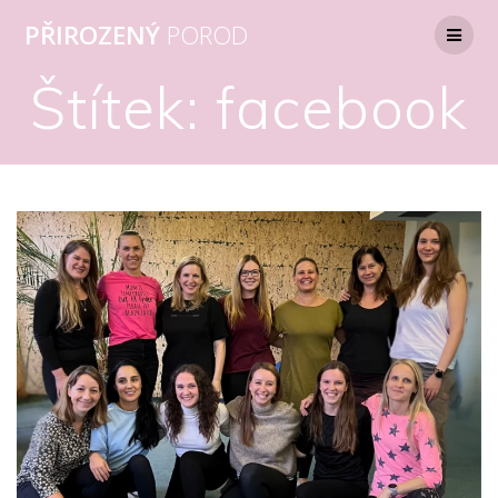
Přeskočit
PŘIROZENÝ
POROD
na
obsah
Štítek:
facebook