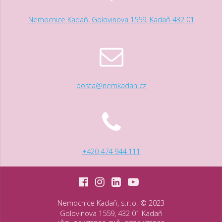
Nemocnice Kadaň, Golovinova 1559, Kadaň 432 01
posta@nemkadan.cz
+420 474 944 111
Nemocnice Kadaň, s.r.o. © 2023
Golovinova 1559, 432 01 Kadaň