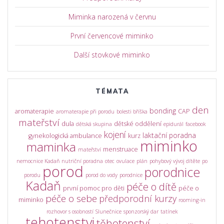
Miminka narozená v červnu
První červencové miminko
Další stovkové miminko
TÉMATA
den
bonding
aromaterapie
CAP
aromaterapie při porodu
bolesti bříška
mateřství
dula
dětské oddělení
dětská skupina
epidurál
facebook
kojení
laktační poradna
gynekologická ambulance
kurz
miminko
maminka
menstruace
mateřství
nemocnice Kadaň
nutriční poradna
otec
ovulace
plán
pohybový vývoj dítěte
po
porod
porodnice
porodu
porod do vody
porodnice
Kadaň
péče o dítě
první pomoc pro děti
péče o
péče o sebe
předporodní kurzy
miminko
rooming-in
rozhovor s osobností
Slunečnice
sponzorský dar
tatínek
tehotenstvi
těhotenství