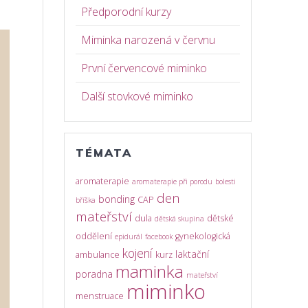
Předporodní kurzy
Miminka narozená v červnu
První červencové miminko
Další stovkové miminko
TÉMATA
aromaterapie
aromaterapie při porodu
bolesti
den
bonding
CAP
bříška
mateřství
dula
dětské
dětská skupina
oddělení
gynekologická
epidurál
facebook
kojení
laktační
ambulance
kurz
maminka
poradna
mateřství
miminko
menstruace