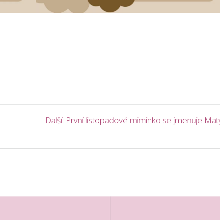
Další
Další:
První listopadové miminko se jmenuje Mat
příspěvek: