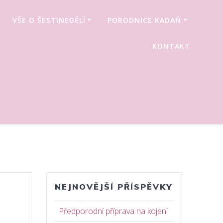
VŠE O ŠESTINEDĚLÍ
PORODNICE KADAŇ
KONTAKT
NEJNOVĚJŠÍ PŘÍSPĚVKY
Předporodní příprava na kojení