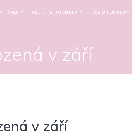
AKTUALITY
VŠE O TĚHOTENSTVÍ
VŠE O PORODU
zená v září
ená v září