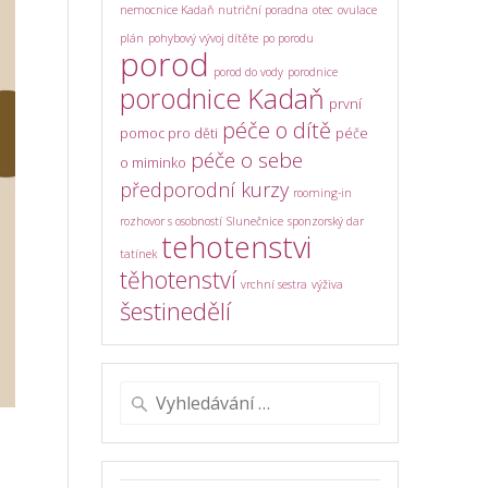
nemocnice Kadaň
nutriční poradna
otec
ovulace
plán
pohybový vývoj dítěte
po porodu
porod
porod do vody
porodnice
porodnice Kadaň
první
péče o dítě
pomoc pro děti
péče
péče o sebe
o miminko
předporodní kurzy
rooming-in
rozhovor s osobností
Slunečnice
sponzorský dar
tehotenstvi
tatínek
těhotenství
vrchní sestra
výživa
šestinedělí
Vyhledat: