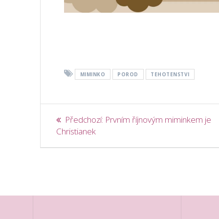
MIMINKO
POROD
TEHOTENSTVI
Navigace
Předchozí
Předchozí:
Prvním říjnovým miminkem je
příspěvek:
Christianek
pro
příspěvek